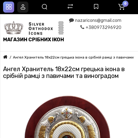
0
nazaricons@gmail.com
+380973296920
МАГАЗИН СРІБНИХ ІКОН
Ангел Хранитель 18x22см грецька ікона в срібній рамці з павичами 
Ангел Хранитель 18x22см грецька ікона в
срібній рамці з павичами та виноградом