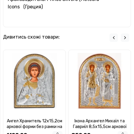
Icons (Греция)
Дивитись схожі товари:
Ангел Хранитель 12х15,2см
Ікона Архангел Михаїл та
аркової форми без рамки на
Гавриїл 8,5х15,5см аркової
дереві
форми на пластиковому