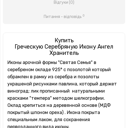
Відгуки (0)
0
Питання - відповідь
Купить
Греческую Серебряную Икону Ангел
Хранитель
Иконы арочной формы "Святая Семья" в
серебреном окладе 925° с позолотой который
обрамлен в рамку из серебра и позолоты
украшеной рисунками павлина, который держет
виноград; лик прописанный натуральными
красками "темпера" методом шелкографии.
Оклад крепиться на деревянной основе (МДФ
покрытый шпоном ореха) . Икона покрыта
специальным лаком, для сохранения
первозданного вида иконы.