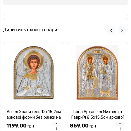
Дивитись схожі товари:
Ангел Хранитель 12х15,2см
Ікона Архангел Михаїл та
аркової форми без рамки на
Гавриїл 8,5х15,5см аркової
дереві
форми на пластиковому
1199.00
859.00
грн
грн
кіоті