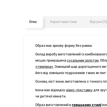
Опис
Характеристики
Відгуки (0)
Образ має аркову форму без рамки.
Оклад виробу виготовлений із комбінованог
місцях прикрашена
сусальним золотом
. Об
«темпера»
.
Зовнішній шар дорогоцінного ме
його від зовнішніх подразників таких як пил
Основа, кіот ікони, виготовлена з тонкого 
Ікона має відкидну
ніжку-підставку
для зруч
чи дитячої кімнати.
Образ виготовлений в
грецькому стилі
іко