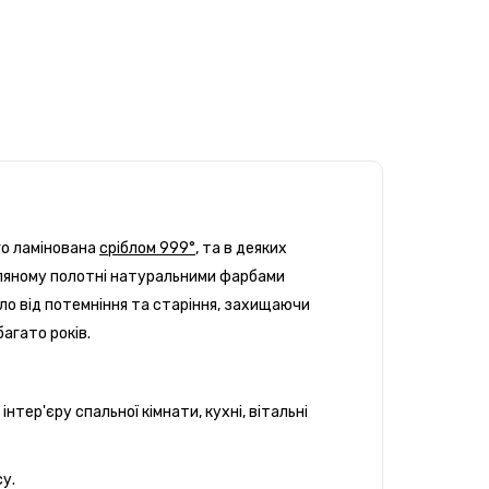
го ламінована
сріблом 999°
, та в деяких
 лляному полотні натуральними фарбами
ібло від потемніння та старіння, захищаючи
багато років.
нтер'єру спальної кімнати, кухні, вітальні
су.