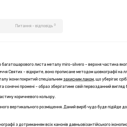
0
Питання - відповідь
о багатошарового листа металу miro-silvero – верхня частина яко
личчя Святих – відкрите, воно прописане методом шовкографії на
талу ікони покритий спеціальним
захисним лаком
, що уберігає ср
 та сонячні промені – образ зберігатиме свій первозданний вигляд 
пластину коричневого кольору.
ного вертикального розміщення. Даний виріб чудо буде підійде до і
нографії з дотриманням всіх канонів давньовізантійського іконопи