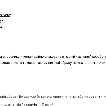
ilvero;
ад;
м;
д виробника - ікона надійно упакована в якісній
картонній коробоч
еушкодженим, а також в такому вигляді образу можна представити 
ібний образ - Ви завжди будете впевненими у придбанні автентично
вому кіоті діє
Гарантія
на 3 роки!