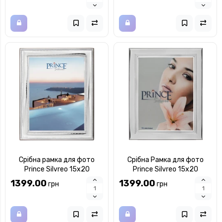
Срібна рамка для фото
Срібна Рамка для фото
Prince Silvreo 15x20
Prince Silvreo 15x20
MA/211F
MA/212F
1399.00
1399.00
грн
грн