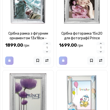
Срібна рамка з фігурним
Срібна фоторамка 15х20
орнаментом 13х18см -
для фотографії Prince
Prince Silvreo (Греція)
Silvreo
1899.00
1699.00
грн
грн