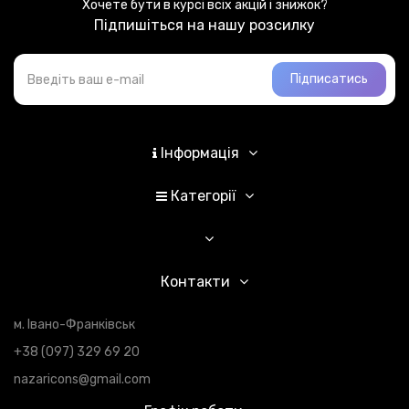
Хочете бути в курсі всіх акцій і знижок?
Підпишіться на нашу розсилку
Підписатись
Інформація
Категорії
Контакти
м. Івано-Франківськ
+38 (097) 329 69 20
nazaricons@gmail.com