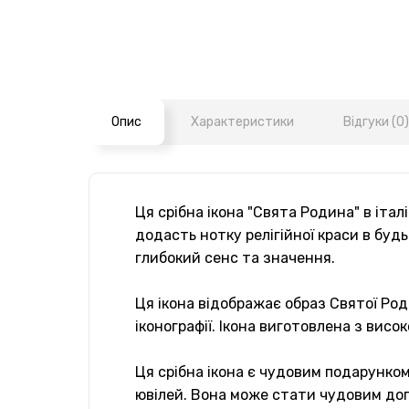
Опис
Характеристики
Відгуки (0)
Ця срібна ікона "Свята Родина" в іта
додасть нотку релігійної краси в буд
глибокий сенс та значення.
Ця ікона відображає образ Святої Род
іконографії. Ікона виготовлена з вис
Ця срібна ікона є чудовим подарунком
ювілей. Вона може стати чудовим доп