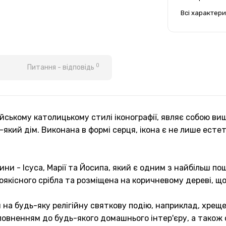
Всі характер
0
Питання - відповідь
лійському католицькому стилі іконографії, являє собою 
ь-який дім. Виконана в формі серця, ікона є не лише ест
ини - Ісуса, Марії та Йосипа, який є одним з найбільш по
окоякісного срібла та розміщена на коричневому дереві, 
 на будь-яку релігійну святкову подію, наприклад, хреще
овненням до будь-якого домашнього інтер'єру, а також 