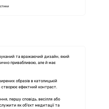
истики
вишуканий та вражаючий дизайн, який
етично привабливою, але й має
ширених образів в католицькій
що створює ефектний контраст.
ння, першу сповідь, весілля або
служити як об'єкт медитації та