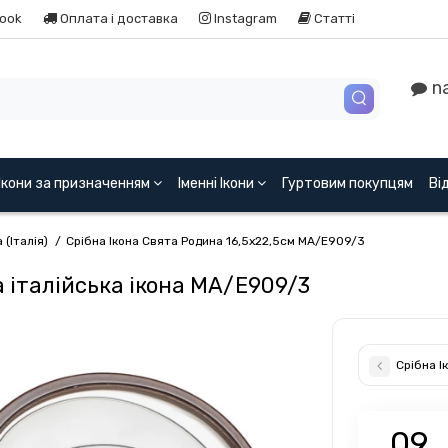
ook
Оплата і доставка
Instagram
Статті
na
Ікони за призначенням
Іменні Ікони
Гуртовим покупцям
Ві
(Італія)
Срібна Ікона Свята Родина 16,5x22,5см MA/E909/3
а італійська ікона MA/E909/3
Срібна І
0
9