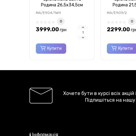
Родина 26,5x34,5см
Родина 21,
MA/E904/1WH
MA/E9
MA/E904/1WH
MA/E909/2
0
0
3999.00
2299.00
грн
гр
Купити
Купити
Хочете бути в курсі всіх акцій
Підпишіться на нашу
Інформація