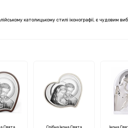
алійському католицькому стилі іконографії, є чудовим виб
на Свята
Срібна Ікона Свята
Ікона Свя