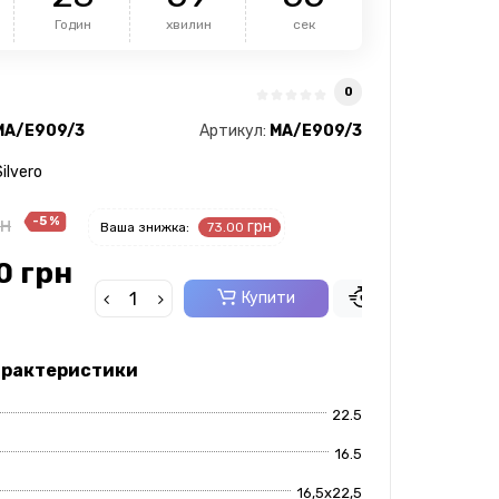
Годин
хвилин
сек
0
MA/E909/3
Артикул:
MA/E909/3
ilvero
рн
-5 %
грн
Ваша знижка:
73.00
0 грн
Купити
В 1 Клік
арактеристики
22.5
16.5
16,5x22,5