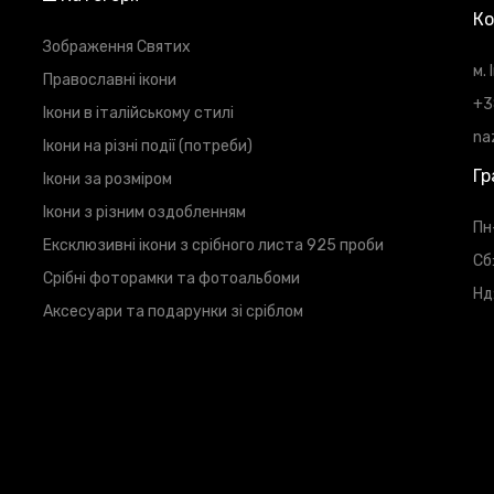
Ко
Зображення Святих
м.
Православні ікони
+3
Ікони в італійському стилі
na
Ікони на різні події (потреби)
Гр
Ікони за розміром
Ікони з різним оздобленням
Пн
Ексклюзивні ікони з срібного листа 925 проби
Сб
Срібні фоторамки та фотоальбоми
Нд
Аксесуари та подарунки зі сріблом