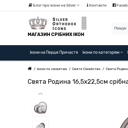
Блог про ікони на Silver
Контакти
Faceb
МАГАЗИН СРІБНИХ ІКОН
Ікони на Перше Причастя
Ікони по категоріям
Ікони по сюжетам
Святе Сімейство
Свята Родина 
Свята Родина 16,5x22,5см срібн