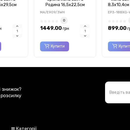
5x29,5см
Родина 16,5x22,5см
8,3х10,4см 
09/2
MA/E909/3WH
форми на 
MA/E909/3WH
EP3-188XG-
без
0
1449.00
899.00
н
грн
г
Купити
Купи
 і знижок?
 розсилку
Категорії