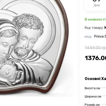
Днів
В наявності
Код товару:
Prince S
1449.00 г
1376.0
Основні Х
Висота см
Ширина см
Розмір см