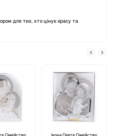
ором для тих, хто цінує красу та
те Сімейство
Ікона Святе Сімейство
Ікона 