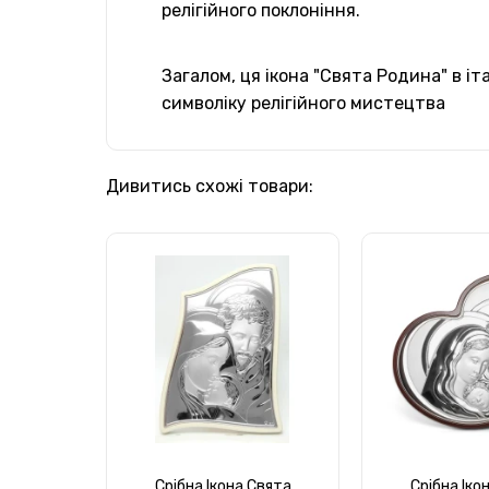
релігійного поклоніння.
Загалом, ця ікона "Свята Родина" в іт
символіку релігійного мистецтва
Дивитись схожі товари:
Срібна Ікона Свята
Срібна Іко