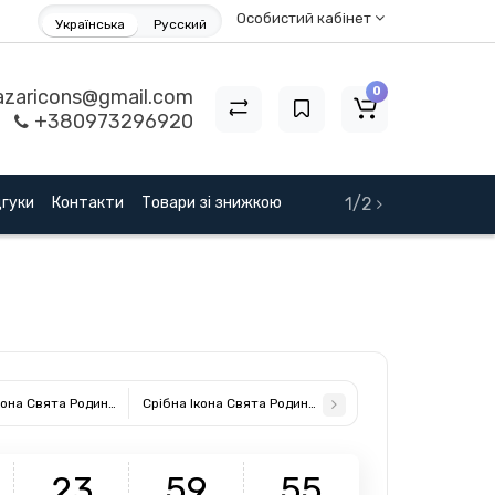
Особистий кабінет
Українська
Русский
0
zaricons@gmail.com
+380973296920
дгуки
Контакти
Товари зі знижкою
1/2
кона Свята Родина 16,5x22,5см MA/E909/3WH
Срібна Ікона Свята Родина 21,5x29,5см MA/E909/2
2
3
5
9
5
4