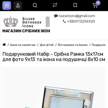
0
nazaricons@gmail.com
+380973296920
МАГАЗИН СРІБНИХ ІКОН
Ікони по сюжетам
Для дітей
Фоторамка та Іконка
Подарунков
Подарунковий Набір - Срібна Рамка 13х17см
для фото 9х13 та ікона на подушечці 8х10 см