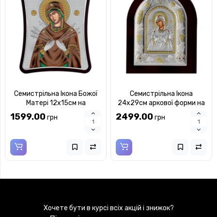
Семистрільна Ікона Божої
Семистрільна Ікона
Матері 12x15см на
24x29см аркової форми на
дерев'яному витягнутому
дереві
1599.00
2499.00
грн
грн
кіоті в різнобарвній емалі
Хочете бути в курсі всіх акцій і знижок?