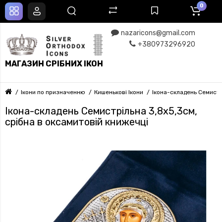
0
nazaricons@gmail.com
+380973296920
МАГАЗИН СРІБНИХ ІКОН
Ікони по призначенню
Кишенькові Ікони
Ікона-складень Семистр
Ікона-складень Семистрільна 3,8х5,3см,
срібна в оксамитовій книжечці