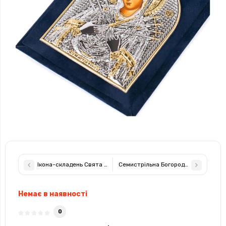
Ікона-складень Свята Сім'я 3,8х5,3см, срібна в оксамитовій кн
Семистрільна Богородиця - 5,5х7см 
Немає в наявності
0