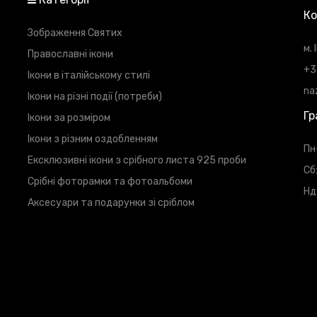
Ко
Зображення Святих
м.
Православні ікони
+3
Ікони в італійському стилі
na
Ікони на різні події (потреби)
Гр
Ікони за розміром
Ікони з різним оздобленням
Пн
Ексклюзивні ікони з срібного листа 925 проби
Сб
Срібні фоторамки та фотоальбоми
Нд
Аксесуари та подарунки зі сріблом