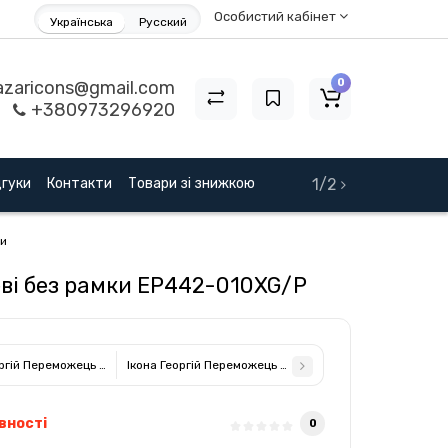
Особистий кабінет
Українська
Русский
0
zaricons@gmail.com
+380973296920
дгуки
Контакти
Товари зі знижкою
1/2
ки
еві без рамки EP442-010XG/P
оргій Переможець Змієборець 11,3х13см прямокутної форми на дереві без ра
Ікона Георгій Переможець Змієборець 12х15,2см арков
вності
0