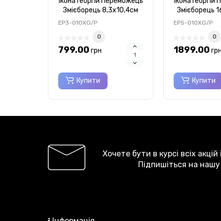
Ікона Георгій Переможець
Ікона Георгій
Змієборець 8,3х10,4см
Змієборець 1
аркової форми без рамки
аркової форм
EP3-010XG/P
EP5-010XG/P
на дереві
на де
0
0
799.00
1899.00
грн
гр
Купити
Купити
Хочете бути в курсі всіх акцій
Підпишіться на нашу
Інформація