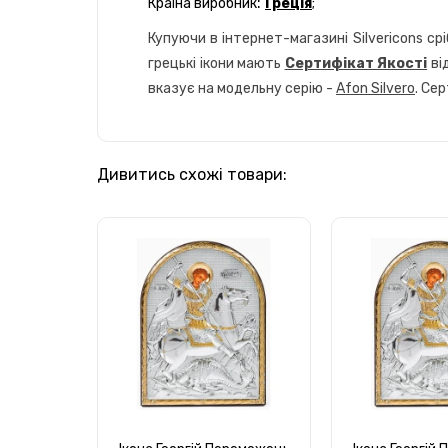
:
Країна виробник
Греція
;
Купуючи в інтернет-магазині Silvericons ср
грецькі ікони мають
Сертифікат Якості
ві
вказує на модельну серію -
Afon Silvero
. Се
Дивитись схожі товари: