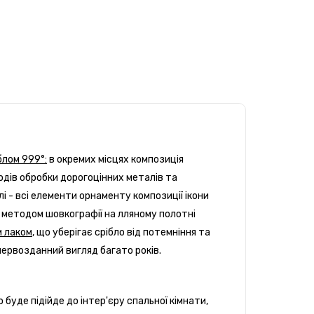
блом 999°
:
в окремих місцях композиція
дів обробки дорогоцінних металів та
 - всі елементи орнаменту композиції ікони
 методом шовкографії на лляному полотні
 лаком
, що уберігає срібло від потемніння та
 первозданний вигляд багато років.
 буде підійде до інтер'єру спальної кімнати,