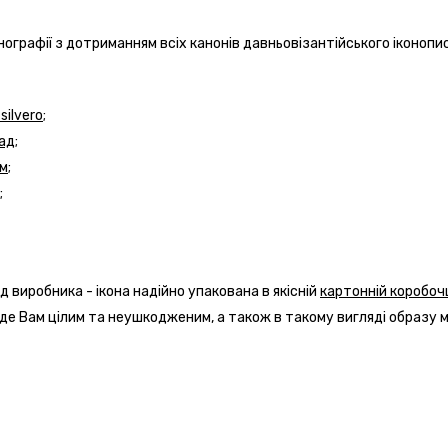
нографії з дотриманням всіх канонів давньовізантійського іконопи
ilvero;
ад;
м;
;
д виробника - ікона надійно упакована в якісній
картонній коробоч
йде Вам цілим та неушкодженим, а також в такому вигляді образу