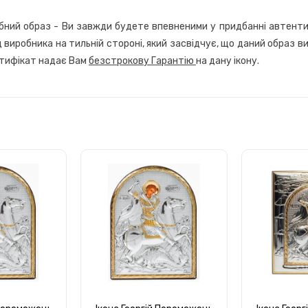
ібний образ - Ви завжди будете впевненими у придбанні автентич
д виробника на тильній стороні, який засвідчує, що даний образ 
ртифікат надає Вам
безстрокову Гарантію
на дану ікону.