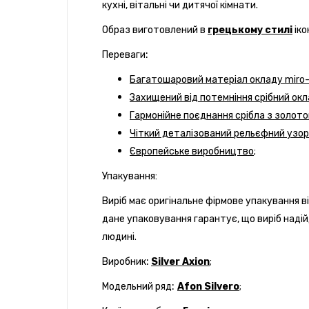
кухні, вітальні чи дитячої кімнати.
Образ виготовлений в
грецькому стилі
іко
:
Переваги
Багатошаровий матеріал окладу miro-s
Захищений від потемніння срібний окл
Гармонійне поєднання срібла з золото
Чіткий деталізований рельєфний узор
Європейське виробництво;
Упакування:
Виріб має оригінальне фірмове упакування ві
дане упаковування гарантує, що виріб наді
людині.
:
Виробник
Silver Axion
;
:
Модельний ряд
Afon Silvero
;