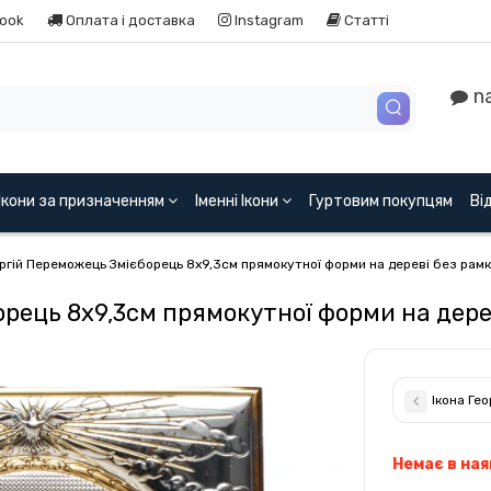
ook
Оплата і доставка
Instagram
Статті
na
Ікони за призначенням
Іменні Ікони
Гуртовим покупцям
Ві
оргій Переможець Змієборець 8х9,3см прямокутної форми на дереві без рам
орець 8х9,3см прямокутної форми на дер
Ікона Ге
Немає в ная