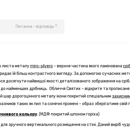
0
Питання - відповідь
го листа металу
miro-silvero
– верхня частина
якого ламінована
срі
идає їй більш контрастного вигляду. За допомогою сучасних мето
я досягнути найвищої якості деталізованого зображення на сріблі
я до найменших дрібниць. Обличчя Святих – відкрите та прописане
ій шар дорогоцінного металу ікони покритий спеціальним
захисним
азників таких як пил та сонячні промені – образ зберігатиме свій
ичневого кольору
. (МДФ покритий шпоном горіха)
 для зручного вертикального розміщення на стіні. Даний виріб чудо