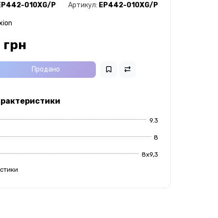
EP442-010XG/P
Артикул:
EP442-010XG/P
xion
 грн
Продано
арактеристики
9.3
8
8х9,3
истики