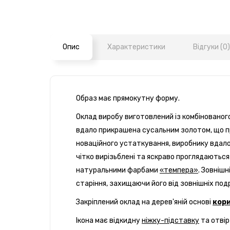
Опис
Характеристики
Відгуки (0)
Образ має прямокутну форму.
Оклад виробу виготовлений із комбіновано
вдало прикрашена сусальним золотом, що пр
новаційного устаткування, виробнику вдалос
чітко вирізьблені та яскраво проглядаютьс
натуральними фарбами
«темпера»
. З
овнішн
старіння, захищаючи його від зовнішніх подр
Закріплений оклад на дерев'яній основі
кор
Ікона має відкидну
ніжку-підставку
та отвір