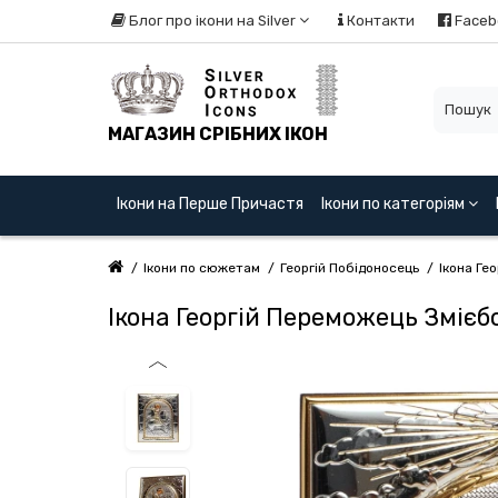
Блог про ікони на Silver
Контакти
Faceb
МАГАЗИН СРІБНИХ ІКОН
Ікони на Перше Причастя
Ікони по категоріям
Ікони по сюжетам
Георгій Побідоносець
Ікона Ге
Ікона Георгій Переможець Змієб