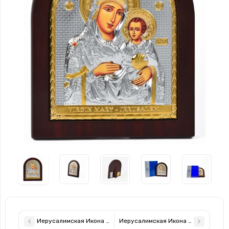
Иерусалимская Икона Божией Матери 14,7х18см арочной форм
Иерусалимская Икона Божией Матер