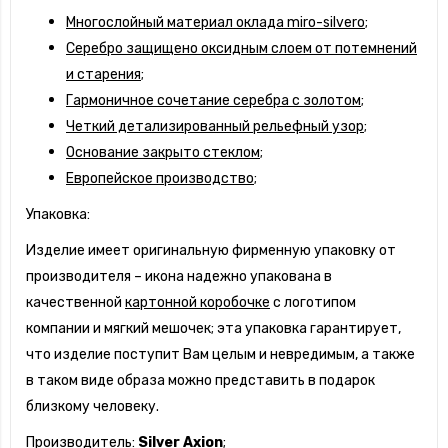
Многослойный материал оклада miro-silvero;
Серебро защищено оксидным слоем от потемнений
и старения;
Гармоничное сочетание серебра с золотом;
Четкий детализированный рельефный узор;
Основание закрыто стеклом;
Европейское производство;
Упаковка:
Изделие имеет оригинальную фирменную упаковку от
производителя – икона надежно упакована в
качественной
картонной коробочке
с логотипом
компании и мягкий мешочек; эта упаковка гарантирует,
что изделие поступит Вам целым и невредимым, а также
в таком виде образа можно представить в подарок
близкому человеку.
Производитель:
Silver Axion
;