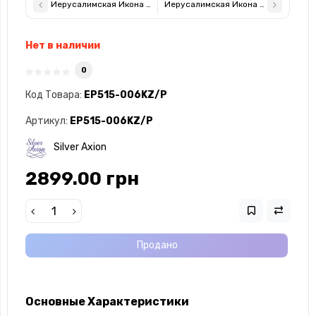
Иерусалимская Икона Божией Матери 4х5,6см арочной формы 
Иерусалимская Икона Божией Матер
Нет в наличии
0
Код Товара:
EP515-006KZ/P
Артикул:
EP515-006KZ/P
Silver Axion
2899.00 грн
Продано
Основные Характеристики