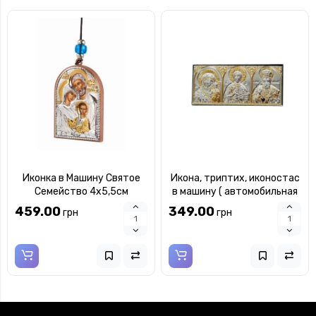
Иконка в Машину Святое
Икона, триптих, иконостас
Семейство 4х5,5см
в машину ( автомобильная
серебряная двухсторонняя
икона ) Silver Axion
459.00
349.00
грн
грн
10х4,6см