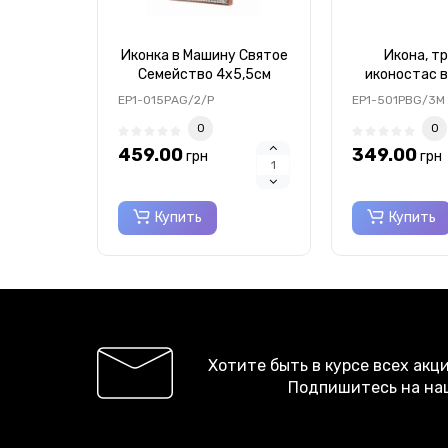
Иконка в Машину Святое
Икона, т
Семейство 4х5,5см
иконостас в
серебряная
автомобильн
EP1-015PAG/2/P
EP1-501PBG/3M
двухсторонняя
Silver Axion
0
0
459.00
349.00
грн
грн
Купить
Купить
Хотите быть в курсе всех акц
Подпишитесь на на