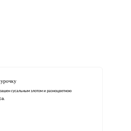
нурочку
рашен сусальным злотом и разноцветною
са.