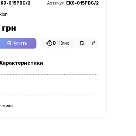
EK0-015PBG/2
Артикул:
EK0-015PBG/2
xion
 грн
Купить
В 1 Клик
 Характеристики
истики