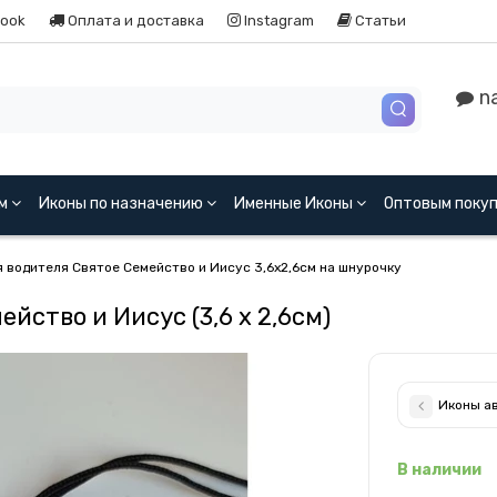
ook
Оплата и доставка
Instagram
Статьи
na
ям
Иконы по назначению
Именные Иконы
Оптовым поку
я водителя Святое Семейство и Иисус 3,6x2,6см на шнурочку
йство и Иисус (3,6 x 2,6см)
В наличии