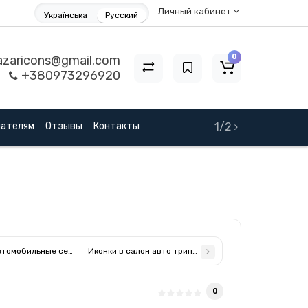
Личный кабинет
Українська
Русский
0
zaricons@gmail.com
+380973296920
пателям
Отзывы
Контакты
1/2
0