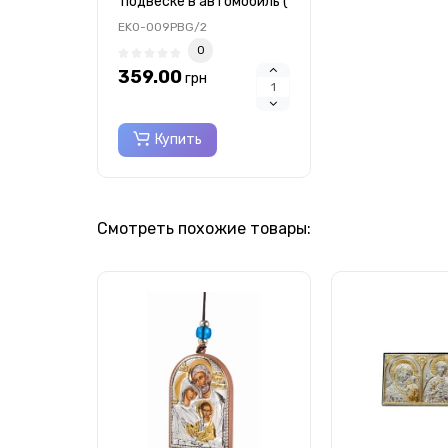
подвеске в автомобиль (
серебро ) 40х56мм
EK0-009PBG/2
0
359.00
грн
Купить
Смотреть похожие товары: