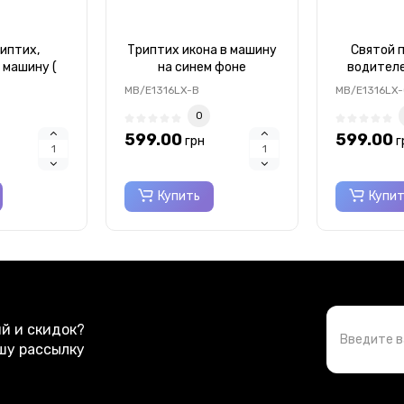
риптих,
Триптих икона в машину
Святой 
 машину (
на синем фоне
водителе
ая икона )
Казанская, Иисус,
разноцве
MB/E1316LX-B
MB/E1316LX
 10х4,6см
Николай 4,5x10 см
иконоста
0
4,
599.00
599.00
грн
г
Купить
Купи
ий и скидок?
шу рассылку