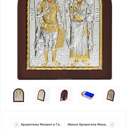
Архангелы Михаил и Гавриил 14,7х18см серебряная икона ароч
Икона Архангела Михаила и Гавриил