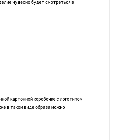
делие чудесно будет смотреться в
.
енной
картонной коробочке
с логотипом
кже в таком виде образа можно