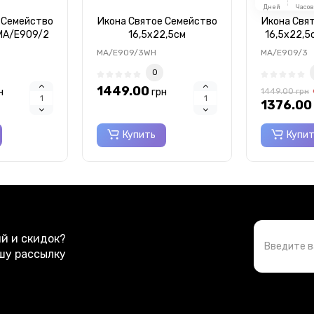
Дней
Часов
 Семейство
Икона Святое Семейство
Икона Свя
 MA/E909/2
16,5x22,5см
16,5x22,5
MA/E909/3WH
MA/E909/3WH
MA/E909/3
0
1449.00
н
грн
1449.00
грн
1376.00
Купить
Купи
ий и скидок?
шу рассылку