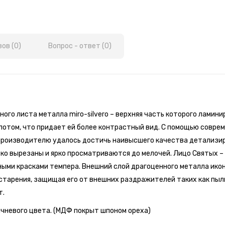
ов (0)
Вопрос - ответ (0)
ого листа металла miro-silvero – верхняя часть которого ламин
лотом, что придает ей более контрастный вид. С помощью совре
производителю удалось достичь наивысшего качества детализир
ко вырезаны и ярко просматриваются до мелочей. Лицо Святых –
ными красками темпера. Внешний слой драгоценного металла ик
тарения, защищая его от внешних раздражителей таких как пыль
т.
ичневого цвета. (МДФ покрыт шпоном ореха)