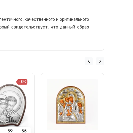
тентичного, качественного и оригинального
торый свидетельствует, что данный образ
-5 %
5
9
5
4