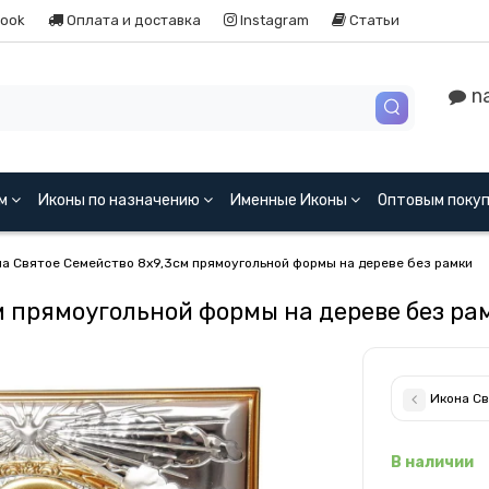
ook
Оплата и доставка
Instagram
Статьи
na
ям
Иконы по назначению
Именные Иконы
Оптовым поку
а Святое Семейство 8х9,3см прямоугольной формы на дереве без рамки
м прямоугольной формы на дереве без р
Икона Св
В наличии