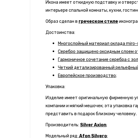
Икона имеет откидную подставку и отверст
интерьере спальной комнаты, кухни, гостин
Образ сделан в
греческом стиле
иконогра
Достоинства:
Многослойный материал оклада miro-si
Серебро защищено оксидным слоем от
Гармоничное сочетание серебра с зо
Четкий детализированный рельефный
Европейское производство;
Упаковка:
Изделие имеет оригинальную фирменную уп
компании и мягкий мешочек; эта упаковка г
представить в подарок близкому человеку.
Производитель:
Silver Axion
;
Модельный ряд:
Afon Silvero
;