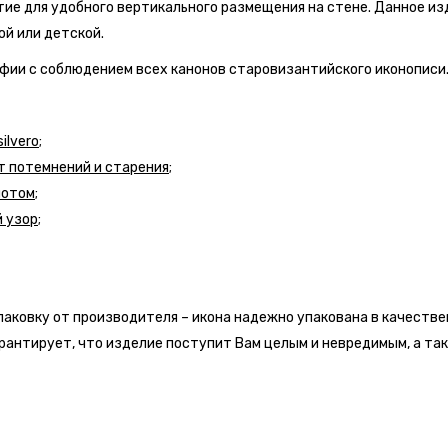
ие для удобного вертикального размещения на стене. Данное из
ой или детской.
фии с соблюдением всех канонов старовизантийского иконописи
lvero;
 потемнений и старения;
лотом;
 узор;
аковку от производителя – икона надежно упакована в качеств
арантирует, что изделие поступит Вам целым и невредимым, а та