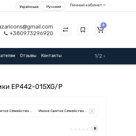
Личный кабинет
Українська
Русский
0
zaricons@gmail.com
+380973296920
пателям
Отзывы
Контакты
1/2
амки EP442-015XG/P
ятое Семейство 16,3х19,2см прямоугольной формы на дереве без рамки
Икона Святое Семейство 12х15,2см арочной формы бе
0