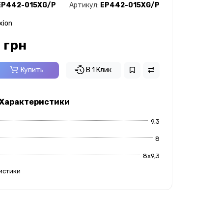
EP442-015XG/P
Артикул:
EP442-015XG/P
xion
 грн
Купить
В 1 Клик
 Характеристики
9.3
8
8х9,3
истики