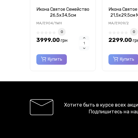
Икона Святое Семейство
Икона Святое
26,5x34,5см
21,5x29,5см
MA/E904/1WH
MA/E904/1WH
MA/E909/2
0
0
3999.00
2299.00
грн
гр
Купить
Купить
Хотите быть в курсе всех акц
Подпишитесь на на