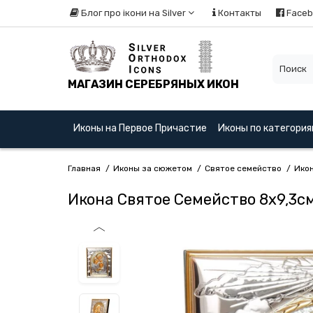
Блог про ікони на Silver
Контакты
Faceb
МАГАЗИН СЕРЕБРЯНЫХ ИКОН
Иконы на Первое Причастие
Иконы по категори
Главная
Иконы за сюжетом
Святое семейство
Икон
Икона Святое Семейство 8х9,3с