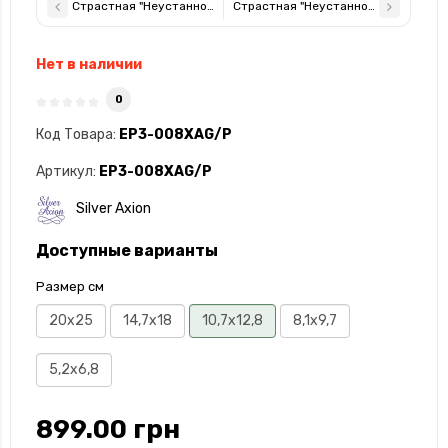
Страстная "Неустанной Помощи" Серебряная Икона Богородицы
Страстная "Неустанной Помощи" Се
Нет в наличии
0
Код Товара:
EP3-008XAG/P
Артикул:
EP3-008XAG/P
Silver Axion
Доступные варианты
Размер см
20x25
14,7х18
10,7х12,8
8,1х9,7
5,2х6,8
899.00 грн