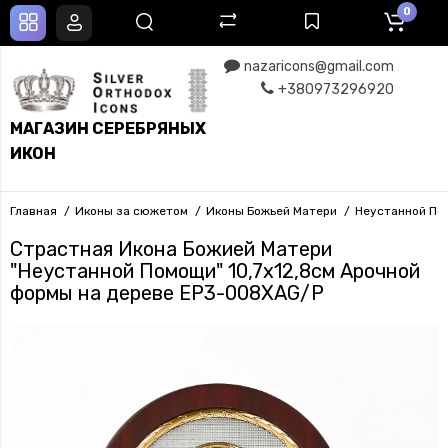
0
nazaricons@gmail.com
+380973296920
МАГАЗИН СЕРЕБРЯНЫХ
ИКОН
Главная
Иконы за сюжетом
Иконы Божьей Матери
Неустанной По
Страстная Икона Божией Матери
"Неустанной Помощи" 10,7х12,8см Арочной
формы на дереве EP3-008XAG/P