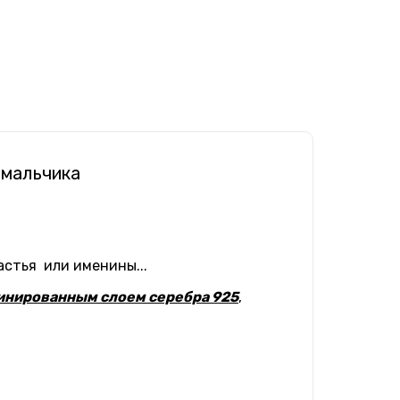
 мальчика
астья или именины...
инированным слоем серебра 925
,