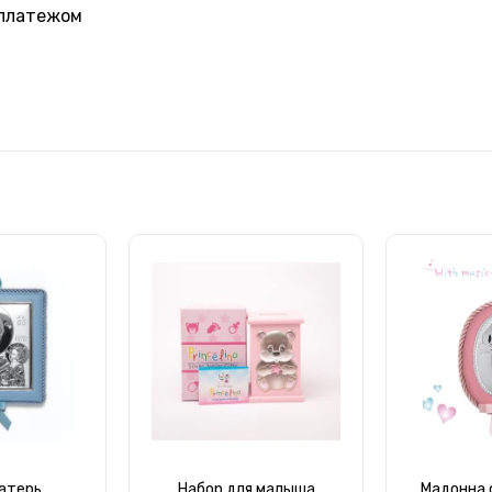
 платежом
атерь
Набор для малыша
Мадонна 