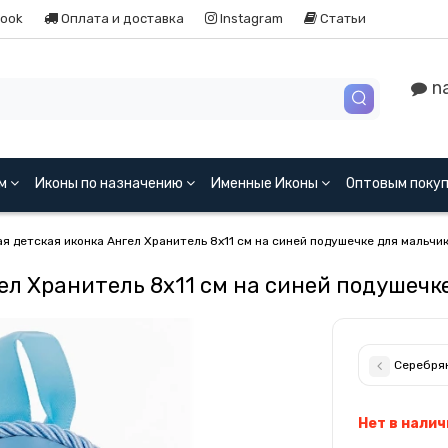
ook
Оплата и доставка
Instagram
Статьи
na
ям
Иконы по назначению
Именные Иконы
Оптовым поку
я детская иконка Ангел Хранитель 8х11 см на синей подушечке для мальчи
ел Хранитель 8х11 см на синей подушечк
Серебрян
Нет в налич