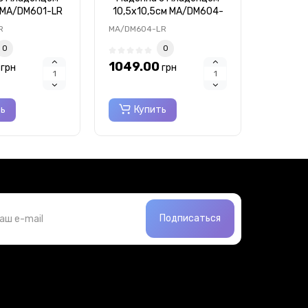
 MA/DM601-LR
10,5х10,5см MA/DM604-
Божья
LR
M
R
MA/DM604-LR
MA/D1121
0
0
1049.00
599.0
грн
грн
ть
Купить
Ку
Подписаться