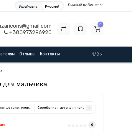
Личный кабинет
Українська
Русский
0
zaricons@gmail.com
+380973296920
пателям
Отзывы
Контакты
1/2
ка
е для мальчика
ая детская иконка Ангел Хранитель 14х14см на розовой подушечке с муз
Серебряная детская иконка Ангел Хранитель 8х11 см 
ии
0