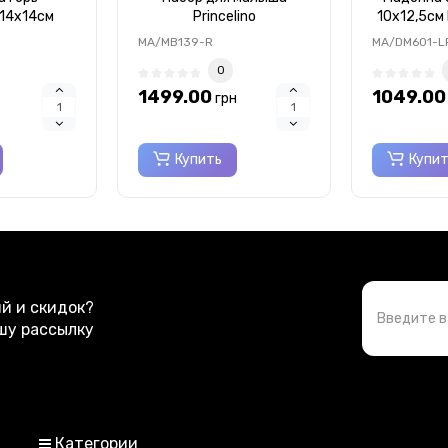
14x14см
Princelino
10х12,5см
52-LC
MA/MB139-R
MA/DM601-L
0
1499.00
1049.00
грн
Купить
Купи
ий и скидок?
шу рассылку
Категории