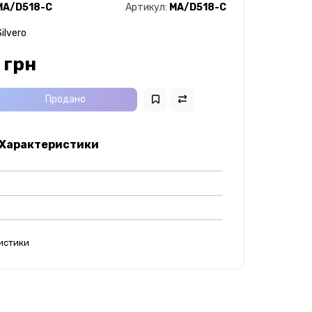
MA/D518-C
Артикул:
MA/D518-C
ilvero
 грн
Продано
 Характеристики
истики