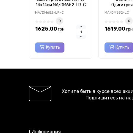
14x14см MA/DM652-LR-C
Одигитрия
MA/DM6
MA/DM652-LR-C
MA/DM652-LC
0
0
1625.00
1519.00
грн
грн
Купить
Купить
Хотите быть в курсе всех акц
Подпишитесь на на
Информация