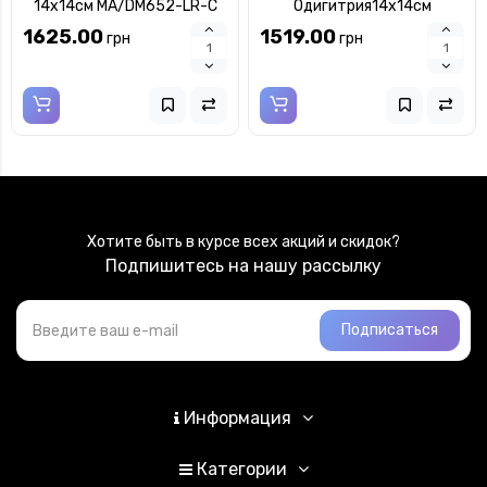
14x14см MA/DM652-LR-C
Одигитрия14x14см
MA/DM652-LC
1625.00
1519.00
грн
грн
Хотите быть в курсе всех акций и скидок?
Подпишитесь на нашу рассылку
Подписаться
Информация
Категории