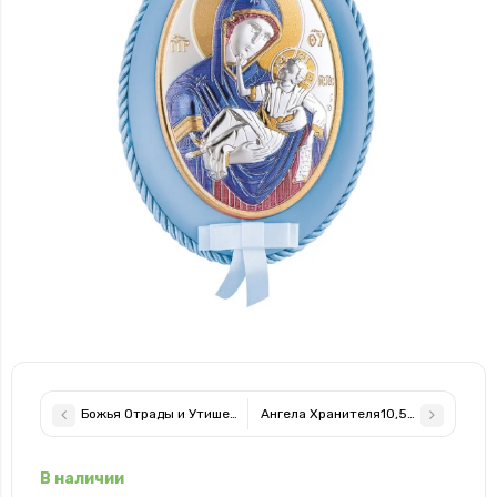
Божья Отрады и Утишения икона для девочки 12x15,5см MA/DM
Ангела Хранителя10,5х10,5см MA/
В наличии