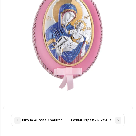
Икона Ангела Хранителя с молитвой для ребенка 10х16см
Божья Отрады и Утишения икона дл