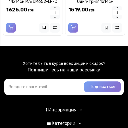
14x14см MA/DM652-LR-C
Одигитрия14x14см
MA/DM652-LC
1625.00
1519.00
грн
грн
Хотите быть в курсе всех акций и скидок?
Подпишитесь на нашу рассылку
Подписаться
Информация
Категории