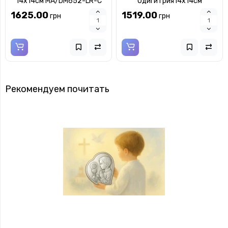
14x14см MA/DM652-LR-C
Одигитрия14x14см
MA/DM652-LC
1625.00
1519.00
грн
грн
Рекомендуем почитать