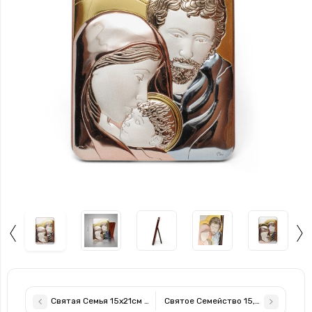
Святая Семья 15х21см прямоугольной формы с эмалью
Святое Семейство 15,5х12см в итал