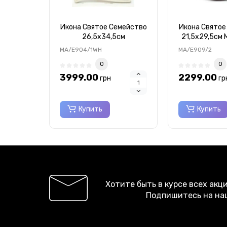
Икона Святое Семейство
Икона Святое
26,5x34,5см
21,5x29,5см
MA/E904/1WH
MA/E904/1WH
MA/E909/2
0
0
3999.00
2299.00
грн
гр
Купить
Купить
Хотите быть в курсе всех акц
Подпишитесь на на