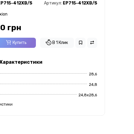
EP715-412XB/S
Артикул:
EP715-412XB/S
xion
0 грн
Купить
В 1 Клик
 Характеристики
28,6
24,8
24,8х28,6
истики