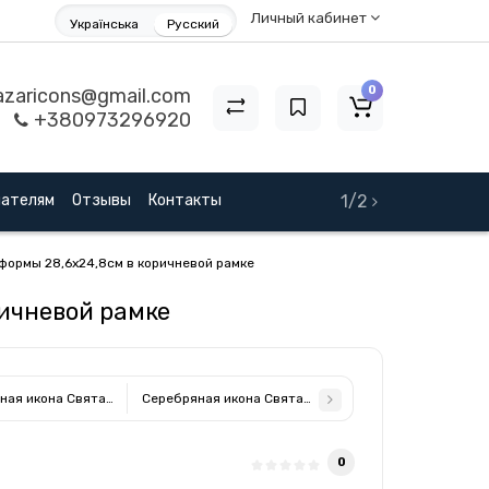
Личный кабинет
Українська
Русский
0
zaricons@gmail.com
+380973296920
пателям
Отзывы
Контакты
1/2
формы 28,6х24,8см в коричневой рамке
ричневой рамке
ная икона Святая Семья прямоугольной формы 28,6х24,8см в белой рамке
Серебряная икона Святая Семья прямоугольной формы
0