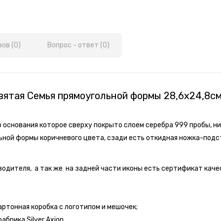
ов (0)
Вопрос - ответ (0)
вятая Семья прямоугольной формы 28,6х24,8см
основания которое сверху покрыто слоем серебра 999 пробы, ни
ьной формы коричневого цвета, сзади есть откидная ножка-подс
зводителя, а так же на задней части иконы есть сертификат ка
артонная коробка с логотипом и мешочек;
брика Silver Axion