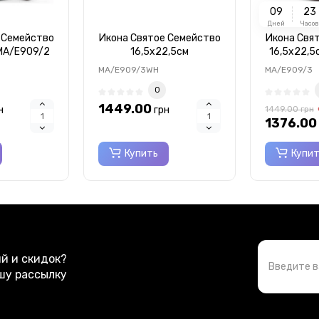
0
9
2
3
Дней
Часов
 Семейство
Икона Святое Семейство
Икона Свя
 MA/E909/2
16,5x22,5см
16,5x22,5
MA/E909/3WH
MA/E909/3WH
MA/E909/3
0
1449.00
н
грн
1449.00
грн
1376.00
Купить
Купи
ий и скидок?
шу рассылку