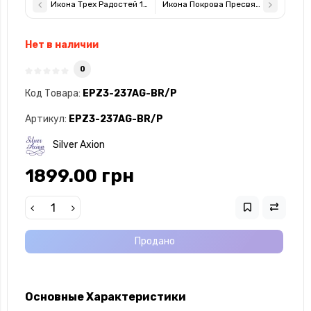
Икона Трех Радостей 12х15,5см под стеклом арочной формы в 
Икона Покрова Пресвятой Богороди
Нет в наличии
0
Код Товара:
EPZ3-237AG-BR/P
Артикул:
EPZ3-237AG-BR/P
Silver Axion
1899.00 грн
Продано
Основные Характеристики