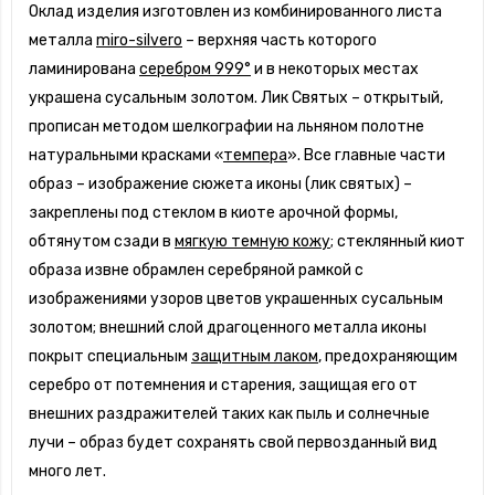
Оклад изделия изготовлен из комбинированного листа
металла
miro-silvero
– верхняя часть которого
ламинирована
серебром 999°
и в некоторых местах
украшена сусальным золотом. Лик Святых – открытый,
прописан методом шелкографии на льняном полотне
натуральными красками «
темпера
». Все главные части
образ – изображение сюжета иконы (лик святых) –
закреплены под стеклом в киоте арочной формы,
обтянутом сзади в
мягкую темную кожу
; стеклянный киот
образа извне обрамлен серебряной рамкой с
изображениями узоров цветов украшенных сусальным
золотом; внешний слой драгоценного металла иконы
покрыт специальным
защитным лаком
, предохраняющим
серебро от потемнения и старения, защищая его от
внешних раздражителей таких как пыль и солнечные
лучи – образ будет сохранять свой первозданный вид
много лет.