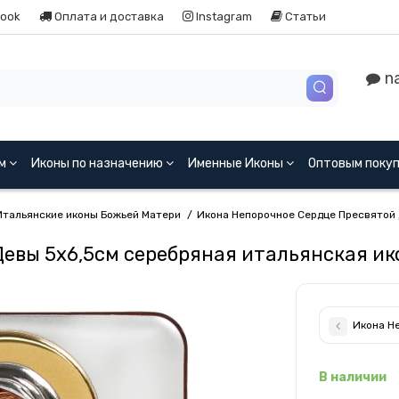
ook
Оплата и доставка
Instagram
Статьи
na
ям
Иконы по назначению
Именные Иконы
Оптовым поку
Итальянские иконы Божьей Матери
Икона Непорочное Сердце Пресвятой
Девы 5x6,5см серебряная итальянская и
Икона Н
В наличии