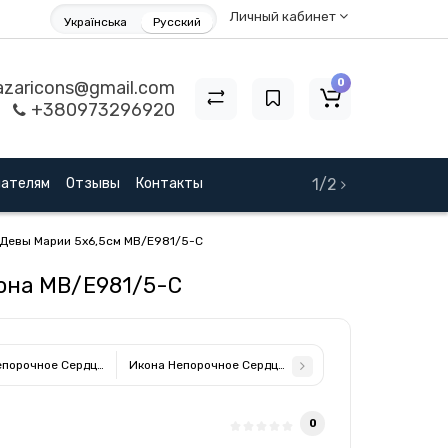
Личный кабинет
Українська
Русский
0
zaricons@gmail.com
+380973296920
пателям
Отзывы
Контакты
1/2
 Девы Марии 5x6,5см MB/E981/5-C
кона MB/E981/5-C
епорочное Сердце Пресвятой Девы Марии 15X21см MB/E981/2X
Икона Непорочное Сердце Пресвятой Девы Марии 10
0