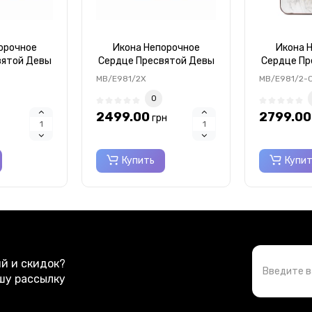
орочное
Икона Непорочное
Икона 
вятой Девы
Сердце Пресвятой Девы
Сердце Пр
x6,5см
Марии 15X21см
Марии
MB/E981/2X
MB/E981/2-
1/5X
MB/E981/2X
MB/E
0
2499.00
2799.00
грн
Купить
Купи
ий и скидок?
шу рассылку