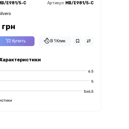
MB/E981/5-C
Артикул:
MB/E981/5-C
ilvero
 грн
Купить
В 1 Клик
 Характеристики
6.5
5
5x6,5
истики