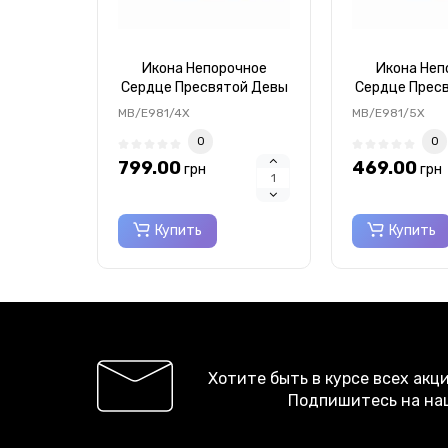
Икона Непорочное
Икона Неп
Сердце Пресвятой Девы
Сердце Прес
Марии 7х10см
Марии 5
MB/E981/4X
MB/E981/5X
MB/E981/4X
MB/E98
0
0
799.00
469.00
грн
грн
Купить
Купить
Хотите быть в курсе всех акц
Подпишитесь на на