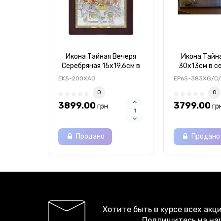
Икона Тайная Вечеря
Икона Тайн
Серебряная 15х19,6см в
30х13см в с
серебряном окладе с
окладе ук
EK5-200XAG
EP65-383XG/C
позолотой
разноцветн
0
0
3899.00
3799.00
грн
гр
Продано
Продано
Хотите быть в курсе всех акц
Подпишитесь на на