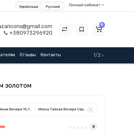
Личный кабинет
Українська
Русский
0
zaricons@gmail.com
+380973296920
пателям
Отзывы
Контакты
1/2
м золотом
йная Вечеря 15,7x23,2см в серебряном окладе 925 и позолоте в киоте под 
Икона Тайная Вечеря Серебряная 15х19,6см в серебр
ии
0