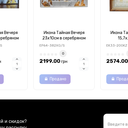
ая Вечеря
Икона Тайная Вечеря
Икона Та
еребряном
23х10см в серебряном
15,7x
рашенном
окладе с позолотой
серебряном
/S
EP64-382XG/S
EK33-200KZ
ой ємалью
позолоте
0
ст
2199.00
2574.00
н
грн
Продано
Прод
ий и скидок?
шу рассылку