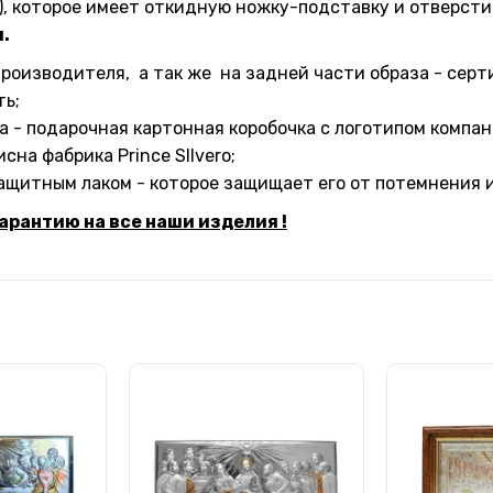
, которое имеет откидную ножку-подставку и отверсти
.
производителя, а так же на задней части образа - серт
ь;
 - подарочная картонная коробочка с логотипом компан
на фабрика Prince SIlvero;
ащитным лаком - которое защищает его от потемнения и
рантию на все наши изделия !