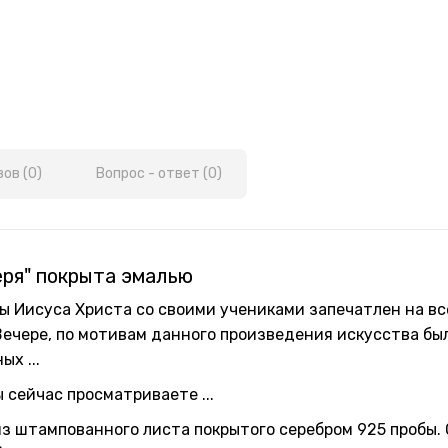
ов (0)
Вопрос - ответ (0)
еря" покрыта эмалью
ы Иисуса Христа со своими учениками запечатлен на в
Вечере, по мотивам данного произведения искусства бы
х ...
 сейчас просматриваете ...
из штампованного листа покрытого серебром 925 пробы.