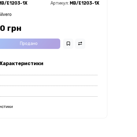
MB/E1203-1X
Артикул:
MB/E1203-1X
ilvero
0 грн
Продано
 Характеристики
истики