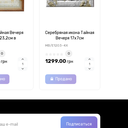
йная Вечеря
Серебряная икона Тайная
Тайная 
23,2см в
Вечеря 17х7см
Сере
 окладе 925 и
позолотой
украше
MB/E1203-4X
MA/E120
 в киоте под
0
0
еклом
1299.00
6879.
грн
грн
ано
Продано
Пр
Подписаться