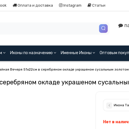
ook
Оплата и доставка
Instagram
Статьи
na
ям
Иконы по назначению
Именные Иконы
Оптовым поку
айная Вечеря 51x22см в серебряном окладе украшеном сусальным золотом
 серебряном окладе украшеном сусальны
Икона Та
Нет в налич