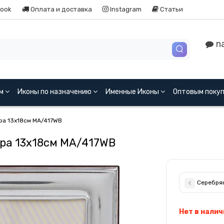
ook
Оплата и доставка
Instagram
Статьи
na
ям
Иконы по назначению
Именные Иконы
Оптовым поку
ра 13x18см MA/417WB
ра 13x18см MA/417WB
Серебря
Нет в налич