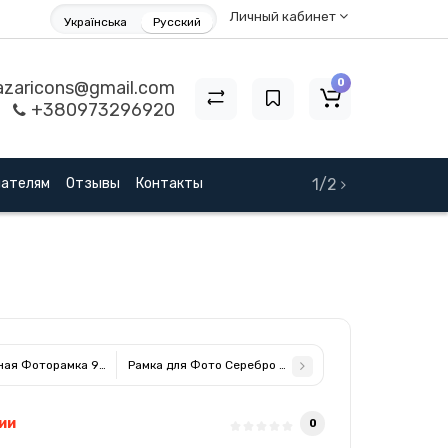
Личный кабинет
Українська
Русский
0
zaricons@gmail.com
+380973296920
пателям
Отзывы
Контакты
1/2
ная Фоторамка 9x13см MA/417WD
Рамка для Фото Серебро 9x13см MA/415WD
ии
0