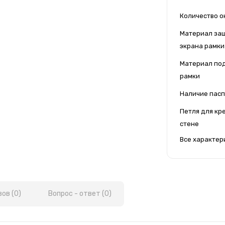
Количество о
Материал за
экрана рамки
Материал по
рамки
Наличие пасп
Петля для кр
стене
Все характер
ов (0)
Вопрос - ответ (0)