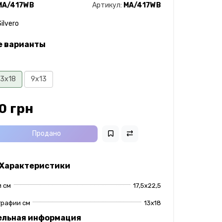
MA/417WB
Артикул:
MA/417WB
ilvero
е варианты
13x18
9x13
0 грн
Продано
 Характеристики
 см
17,5x22,5
графии см
13x18
ельная информация