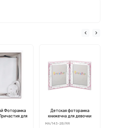
ый Фоторамка
Детская фоторамка
Насто
Причастия для
книжечна для девочки
Фото
и 15x20см
13х18см настольная
двойная
MA/143-2B/RR
MA/143-