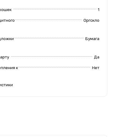
кошек
1
щитного
Оргскло
дложки
Бумага
арту
Да
епления к
Нет
истики