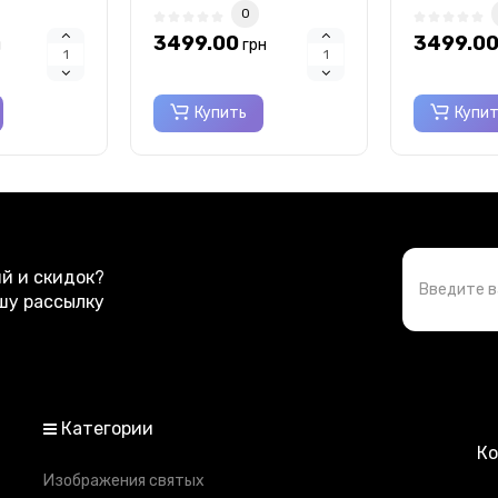
0
3499.00
3499.0
н
грн
Купить
Купи
ий и скидок?
шу рассылку
Категории
К
Изображения святых