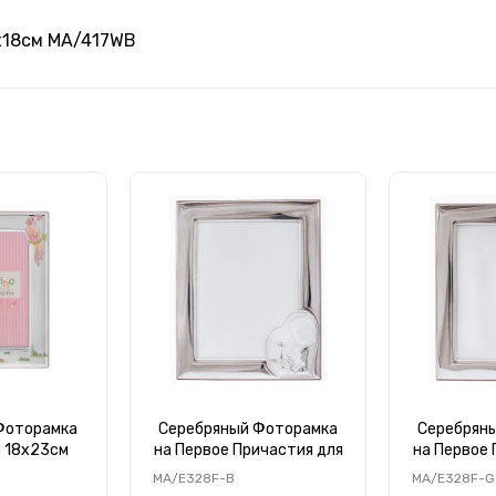
x18см MA/417WB
Фоторамка
Серебряный Фоторамка
Серебрян
а 18х23см
на Первое Причастия для
на Первое 
4B-R
Мальчика 15x20см
девочк
MA/E328F-B
MA/E328F-G