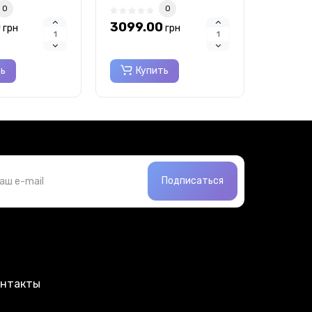
0
0
0
3099.00
3099.
грн
грн
ть
Купить
Ку
Подписаться
онтакты