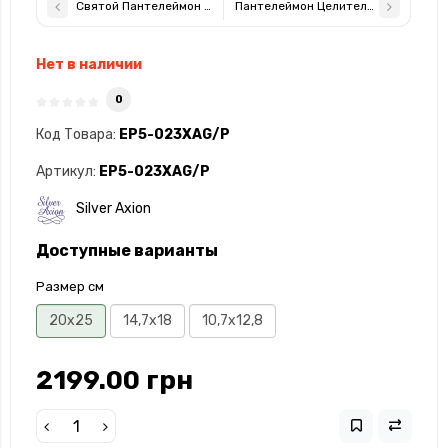
Святой Пантелеймон Целитель 15,5x12см арочной формы под 
Пантелеймон Целитель 14,7х18см с
Нет в наличии
0
Код Товара:
EP5-023XAG/P
Артикул:
EP5-023XAG/P
Silver Axion
Доступные варианты
Размер см
20x25
14,7х18
10,7х12,8
2199.00 грн