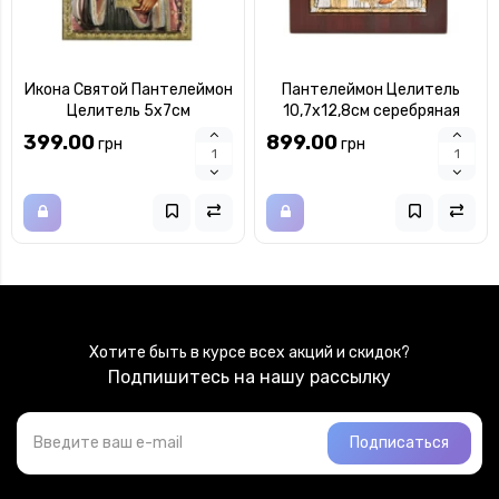
Икона Святой Пантелеймон
Пантелеймон Целитель
Целитель 5х7см
10,7х12,8см серебряная
серебряная на пластику
икона арочной формы на
399.00
899.00
грн
грн
украшена разноцветной
дереве
эмалью
Хотите быть в курсе всех акций и скидок?
Подпишитесь на нашу рассылку
Подписаться