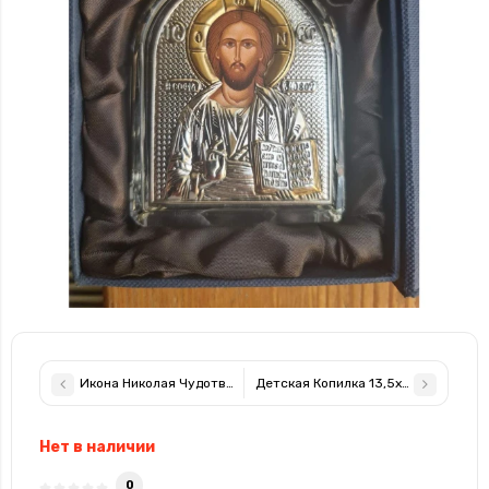
Икона Николая Чудотворца серебряная в хрустале 6,1х6,1см
Детская Копилка 13,5х9см серебря
Нет в наличии
0