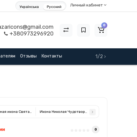
Личный кабинет
Українська
Русский
0
zaricons@gmail.com
+380973296920
пателям
Отзывы
Контакты
1/2
ная икона Святая Семья в прямоугольной форме с позолотой 13х18см
Икона Николая Чудотворца серебряная в хрустале 6,1
ии
0