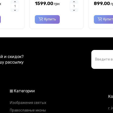
1599.00
899.00
н
грн
г
Купить
Купи
ий и скидок?
шу рассылку
Категории
К
Изображения святых
г.
Православные иконы