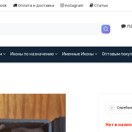
ook
Оплата и доставка
Instagram
Статьи
na
ям
Иконы по назначению
Именные Иконы
Оптовым поку
Серебря
Нет в налич