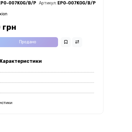
EP0-007KOG/B/P
Артикул:
EP0-007KOG/B/P
xion
 грн
Продано
 Характеристики
истики