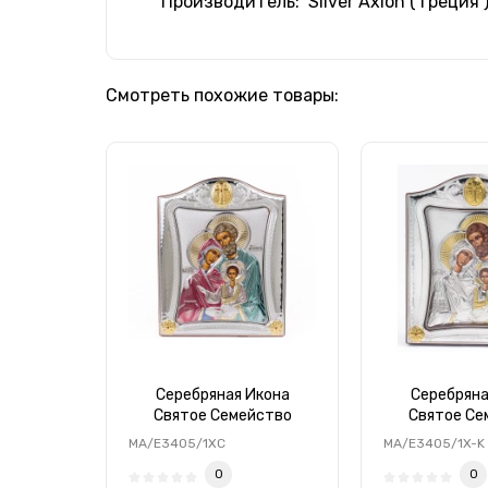
Производитель: Silver Axion ( Греция 
Смотреть похожие товары:
Серебряная Икона
Серебряна
Святое Семейство
Святое Се
20x25см с
20x25см под
MA/E3405/1XC
MA/E3405/1X-K
разноцветной эмалью в
серебряно
0
0
серебряной рамке с