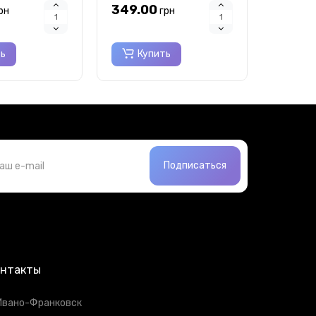
349.00
1999.
рн
грн
ть
Купить
Ку
Подписаться
онтакты
 Ивано-Франковск