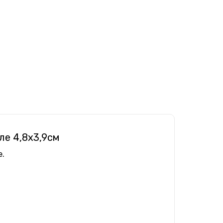
ле 4,8х3,9см
.