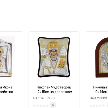
)
я Икона
Николай Чудотворец
Николай
мейство
12x15см на деревяном
10х14см
 стеклом в
вытянутом киоте с
икона ароч
MA/E1408/2XG
MA/E1108DX
й рамке
позолотой
0