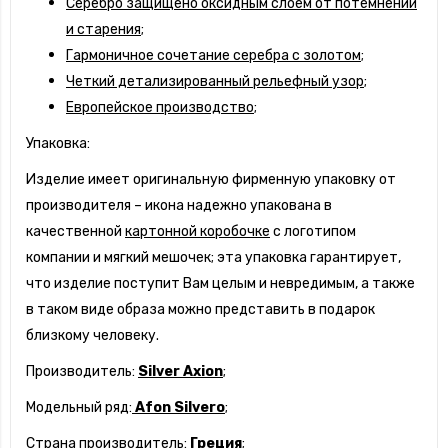
Серебро защищено оксидным слоем от потемнений
и старения;
Гармоничное сочетание серебра с золотом;
Четкий детализированный рельефный узор;
Европейское производство;
Упаковка:
Изделие имеет оригинальную фирменную упаковку от
производителя – икона надежно упакована в
качественной
картонной коробочке
с логотипом
компании и мягкий мешочек; эта упаковка гарантирует,
что изделие поступит Вам целым и невредимым, а также
в таком виде образа можно представить в подарок
близкому человеку.
Производитель:
Silver Axion
;
Модельный ряд:
Afon Silvero
;
Страна производитель:
Греция
;