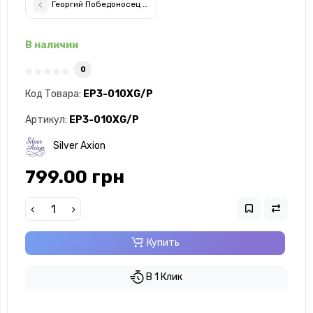
Георгий Победоносец Икона 12х15,2см арочной формы без рам
В наличии
0
Код Товара:
EP3-010XG/P
Артикул:
EP3-010XG/P
Silver Axion
799.00 грн
Купить
В 1 Клик