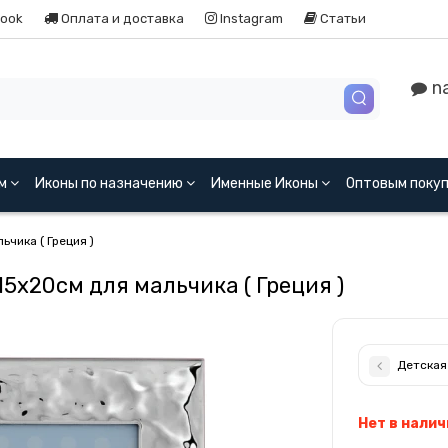
ook
Оплата и доставка
Instagram
Статьи
na
ям
Иконы по назначению
Именные Иконы
Оптовым поку
чика ( Греция )
5x20см для мальчика ( Греция )
Детская 
Нет в налич