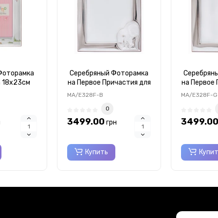
Фоторамка
Серебряный Фоторамка
Серебрян
а 18х23см
на Первое Причастия для
на Первое 
4B-R
Мальчика 15x20см
девочк
MA/E328F-B
MA/E328F-G
0
3499.00
3499.0
н
грн
Купить
Купи