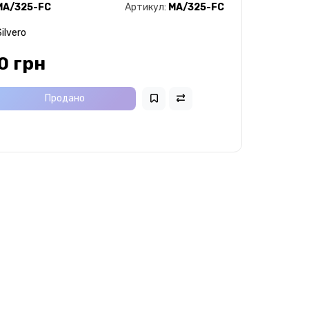
MA/325-FC
Артикул:
MA/325-FC
ilvero
0 грн
Продано