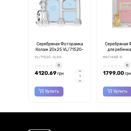
Серебряная Фоторамка
Серебряная 
Колаж 20х25 VL/71520-
для ребенк
3LRA
MA/14
VL/71520-3LRA
MA/144B-R
0
0
4120.69
1799.00
грн
гр
Купить
Купить