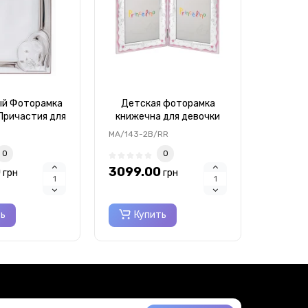
ый Фоторамка
Детская фоторамка
Насто
Причастия для
книжечна для девочки
Фото
и 15x20см
13х18см настольная
двойная
MA/143-2B/RR
MA/143-
0
0
0
3099.00
3099.
грн
грн
ть
Купить
Ку