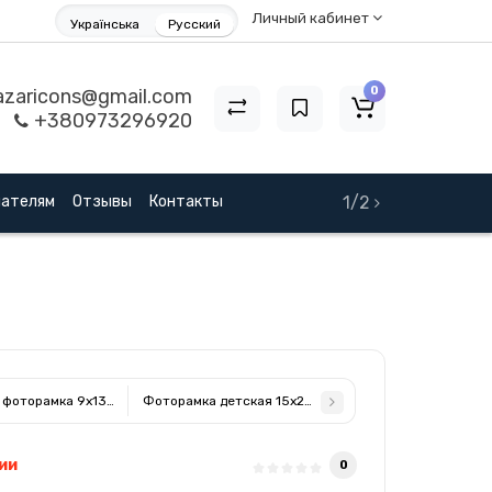
Личный кабинет
Українська
Русский
0
zaricons@gmail.com
+380973296920
пателям
Отзывы
Контакты
1/2
фоторамка 9x13см для девочки с Серебряной Рамкой ( Греция )
Фоторамка детская 15x20см для девочки из серебра 
ии
0